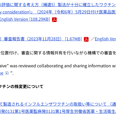
チンの評価に関する考え方（補遺5）製法が十分に確立したワクチ
onsideration)」（2024年（令和6年）5月29日付け医薬品
English Version [108.29KB]
審査報告書（2023年11月28日） [1.67MB]
／
English Ver
て位置付け、審査に関する情報共有を行いながら機構での審査
aive” was reviewed collaborating and sharing information w
ve
”.
クチンの株変更について
て製造されるインフルエンザワクチンの取扱い等について （通
審発0131第1号医薬監麻発0131第1号厚生労働省医薬・生活衛