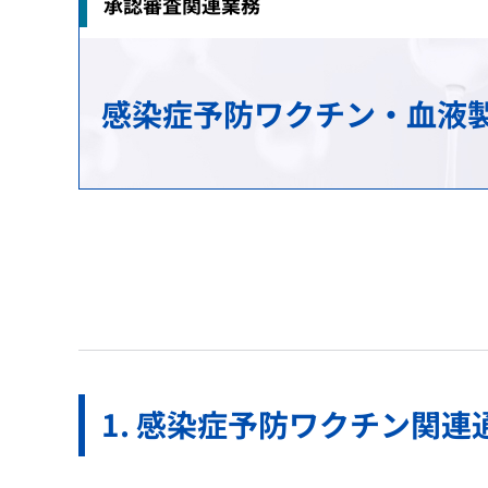
承認審査関連業務
治験関連業務
安全対策の検討・実施に関する相談（企業向
生物由来製品感染等被害救済制度に関する業
研究推進業務
各国との取り決め等
新規モダリティ・NAMs
MID-NET
HIV感染者、エイズ発症者に対する健康管理
科学委員会
アジアとの協力
感染症予防ワクチン・血液
GMP/QMS/GCTP適合性調査業務
患者・一般の方からのくすり・医療機器の相
保健福祉事業
レギュラトリーサイエンスに係る横断プロジ
海外事務所
再審査・再評価・使用成績評価業務
シンポジウム・ワークショップ
健康被害救済制度の運用改善等に関する検討
基準作成調査業務の概要
パブリックコメント
審査等手数料・対面助言等の手数料
パブリックコメント
医療機器基準
パブリックコメント
感染症予防ワクチン関連