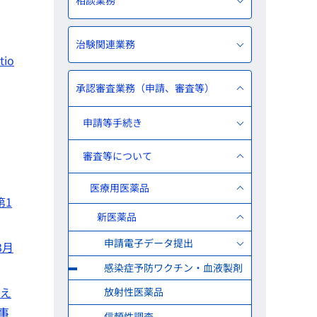
相談業務
治験関連業務
io
承認審査業務（申請、審査等）
申請等手続き
審査等について
医療用医薬品
第1
新医薬品
申請電子データ提出
3月
感染症予防ワクチン・血液製剤
考え
放射性医薬品
部事
信頼性調査