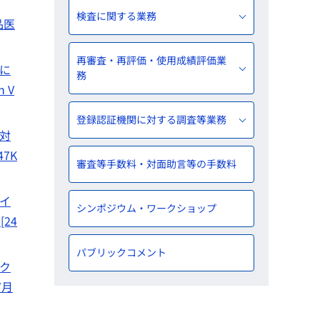
検査に関する業務
品医
再審査・再評価・使用成績評価業
価に
務
h V
登録認証機関に対する調査等業務
に対
7K
審査等手数料・対面助言等の手数料
ウイ
シンポジウム・ワークショップ
24
パブリックコメント
ワク
7月