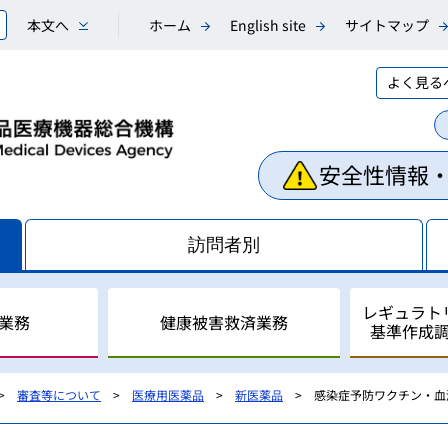
本文へ
ホーム
English site
サイトマップ
よく見る
安全性情報
訪問者別
レギュラト
業務
健康被害救済業務
基準作成
審査等について
医療用医薬品
新医薬品
感染症予防ワクチン・血
相談業務
副作用・不具合等情報の収
医薬品副作用被害救済制度
レギュラトリーサイエンス
国際調和活動