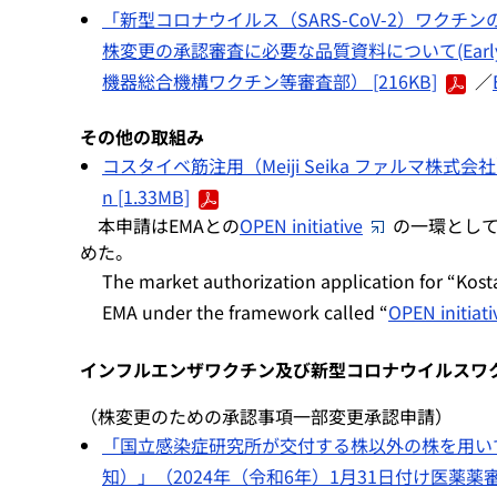
「新型コロナウイルス（SARS-CoV-2）ワク
株変更の承認審査に必要な品質資料について(Early c
機器総合機構ワクチン等審査部） [216KB]
／
その他の取組み
コスタイベ筋注用（Meiji Seika ファルマ株式会社）
n [1.33MB]
本申請はEMAとの
OPEN initiative
の一環とし
めた。
The market authorization application for “Kost
EMA under the framework called “
OPEN initiati
インフルエンザワクチン及び新型コロナウイルスワ
（株変更のための承認事項一部変更承認申請）
「国立感染症研究所が交付する株以外の株を用い
知）」（2024年（令和6年）1月31日付け医薬薬