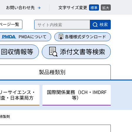
文字サイズ変更
お問い合わせ先
標準
拡大
ページ一覧
検索
PMDAについて
各種様式ダウンロード
・回収情報等
添付文書等検索
製品種類別
リーサイエンス・
国際関係業務（ICH・IMDRF
調査・日本薬局方
等）
液製剤
集・整理業務
に関する業務
について