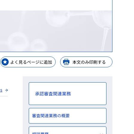
等）
等）
理手当等の受託・貸付業務
GPSP）
金支給業務
レーニングセンター
解析
ップ
等業務
ップ
よく見るページに追加
本文のみ印刷する
ップ
y Consideration
es
承認審査関連業務
審査関連業務の概要