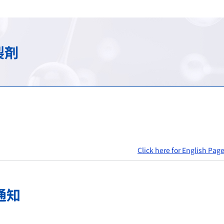
け）
務
承認審査業務（申請、審査
調査・分析業務（疫学調査
スモン患者に対する健康管
包括的連携・連携大学院
海外規制情報
費用等の受託給付業務
信頼性保証業務（GLP/GCP/
情報提供業務
C型肝炎特別措置法の給付
先端科学技術への対応
アジア医薬品・医療機器ト
製剤
談窓口
ェクト
検査に関する業務
安全対策等拠出金の徴収
拠出金の徴収業務
申請電子データを活用した
シンポジウム・ワークショ
会
登録認証機関に対する調査
パブリックコメント
シンポジウム・ワークショ
日本薬局方関連業務
シンポジウム・ワークショ
ガイダンス・ガイドライン・Earl
Click here for English Pag
通知