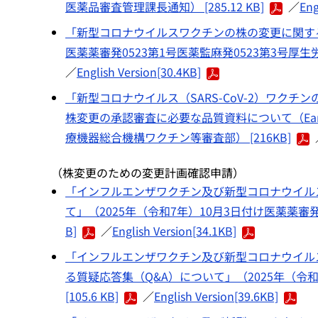
医薬品審査管理課長通知） [285.12 KB]
／
Eng
「新型コロナウイルスワクチンの株の変更に関する
医薬薬審発0523第1号医薬監麻発0523第3号厚生
／
English Version[30.4KB]
「新型コロナウイルス（SARS-CoV-2）ワク
株変更の承認審査に必要な品質資料について（Early c
療機器総合機構ワクチン等審査部） [216KB]
（株変更のための変更計画確認申請）
「インフルエンザワクチン及び新型コロナウイル
て」（2025年（令和7年）10月3日付け医薬薬審発
B]
／
English Version[34.1KB]
「インフルエンザワクチン及び新型コロナウイル
る質疑応答集（Q&A）について」（2025年（令
[105.6 KB]
／
English Version[39.6KB]