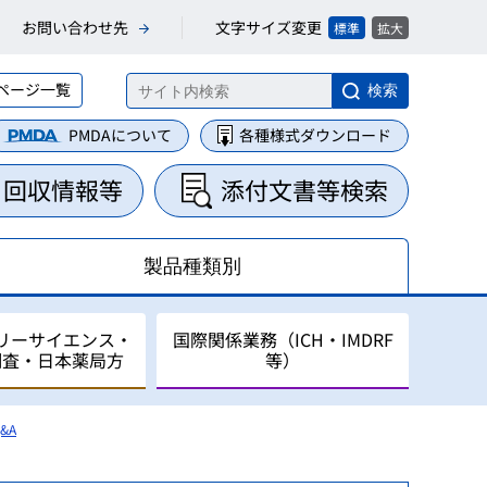
文字サイズ変更
お問い合わせ先
標準
拡大
ページ一覧
検索
PMDAについて
各種様式ダウンロード
・回収情報等
添付文書等検索
製品種類別
リーサイエンス・
国際関係業務（ICH・IMDRF
調査・日本薬局方
等）
&A
集・整理業務
に関する業務
について