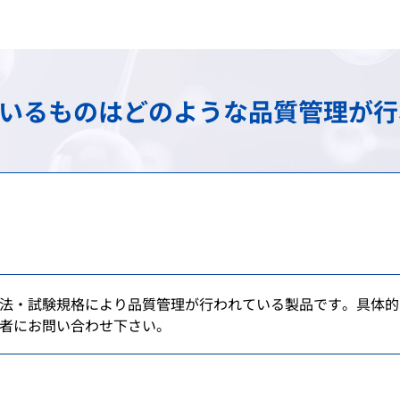
け）
務
承認審査業務（申請、審査
調査・分析業務（疫学調査
スモン患者に対する健康管
包括的連携・連携大学院
海外規制情報
費用等の受託給付業務
信頼性保証業務（GLP/GCP/
情報提供業務
C型肝炎特別措置法の給付
先端科学技術への対応
アジア医薬品・医療機器ト
ているものはどのような品質管理が
談窓口
ェクト
検定・検査に関する業務
安全対策等拠出金の徴収
拠出金の徴収業務
基準作成調査業務の概要
シンポジウム・ワークショ
会
登録認証機関に対する調査
パブリックコメント
シンポジウム・ワークショ
医療機器基準
on
シンポジウム・ワークショ
法・試験規格により品質管理が行われている製品です。具体的
者にお問い合わせ下さい。