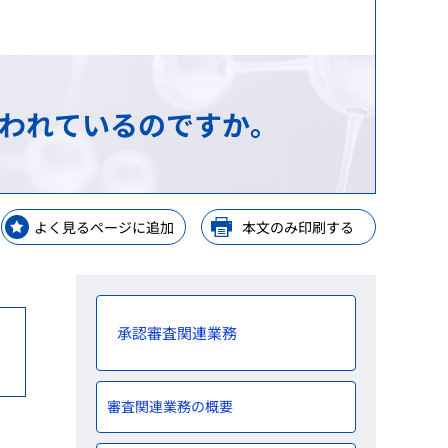
等）
等）
理手当等の受託・貸付業務
GPSP）
金支給業務
レーニングセンター
行われているのですか。
ップ
等業務
ップ
よく見るページに追加
本文のみ印刷する
ップ
承認審査関連業務
審査関連業務の概要