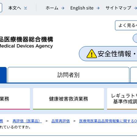
本文へ
ホーム
English site
サイトマップ
よく見る
安全性情報
訪問者別
レギュラト
業務
健康被害救済業務
基準作成
務
再評価（医薬品）
品質再評価
医療用医薬品品質情報集に関するQ
われているのですか。
相談業務
副作用・不具合等情報の収
医薬品副作用被害救済制度
レギュラトリーサイエンス
国際調和活動