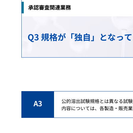
承認審査関連業務
治験関連業務
安全対策の検討・実施に関する相談（企業向
生物由来製品感染等被害救済制度に関する業
研究推進業務
各国との取り決め等
新規モダリティ・NAMs
MID-NET
HIV感染者、エイズ発症者に対する健康管理
科学委員会
アジアとの協力
Q3 規格が「独自」となっ
GMP/QMS/GCTP適合性調査業務
患者・一般の方からのくすり・医療機器の相
保健福祉事業
レギュラトリーサイエンスに係る横断プロジ
海外事務所
再審査・再評価・使用成績評価業務
シンポジウム・ワークショップ
健康被害救済制度の運用改善等に関する検討
日本薬局方関連業務
パブリックコメント
審査等手数料・対面助言等の手数料
パブリックコメント
ガイダンス・ガイドライン・Early Considerati
パブリックコメント
公的溶出試験規格とは異なる試験
A3
内容については、各製造・販売業